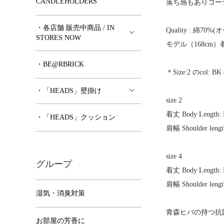
CANDLEHOLDERS
落ち感もありコー
・各店舗 販売中商品 / IN
Quality : 綿
STORES NOW
モデル（168cm）着用
・BE@RBRICK
＊Size:2 の
・「HEADS」壁掛け
size 2
着丈 Body Length: 
・「HEADS」クッション
肩幅 Shoulder lengt
size 4
グループ
着丈 Body Length: 
肩幅 Shoulder lengt
湿気・消臭対策
青森ヒバの持つ抗菌
お部屋の芳香に