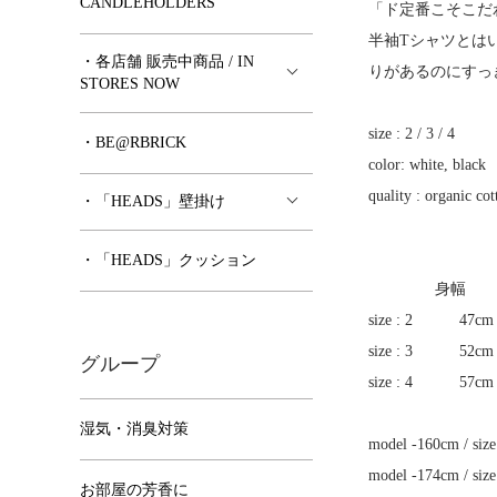
CANDLEHOLDERS
「ド定番こそこだわ
半袖Tシャツとは
・各店舗 販売中商品 / IN
りがあるのにすっ
STORES NOW
size : 2 / 3 / 4
・BE@RBRICK
color: white, black
quality : organic c
・「HEADS」壁掛け
・「HEADS」クッション
身幅 着
size : 2 47cm 
size : 3 52cm 
グループ
size : 4 57cm 7
湿気・消臭対策
model -160cm / si
model -174cm / si
お部屋の芳香に