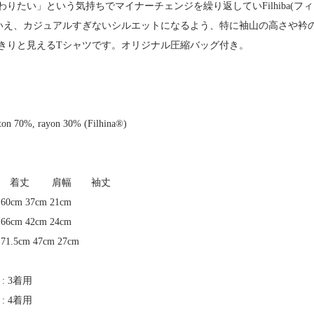
りたい」という気持ちでマイナーチェンジを繰り返していFilhiba(フ
いえ、カジュアルすぎないシルエットになるよう、特に袖山の高さや衿
きりと見えるTシャツです。オリジナル圧縮バッグ付き。
otton 70%, rayon 30% (Filhina®︎)
丈 肩幅 袖丈
60cm 37cm 21cm
66cm 42cm 24cm
1.5cm 47cm 27cm
ze : 3着用
ze : 4着用