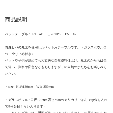
商品説明
ペットテーブル / PET TABLE _ 2CUPS 12cm #2.
青森ヒバの丸太を使用したペット用テーブルです。（ガラスボウル 2
つ、滑り止め付き）
ペットや子供が舐めても大丈夫な自然塗料仕上げ。丸太のかたちは全
て違い、割れや変色などもありますがこの自然のかたちをお楽しみく
ださい。
・size : H-約120mm W-約350mm
・ガラスボウル : 口径120mm 高さ50mm(カリカリごはん1cup分を入れ
て8~9分目ぐらい入ります）
こちらのガラスは、耐熱ガラスではございません。60度まででした