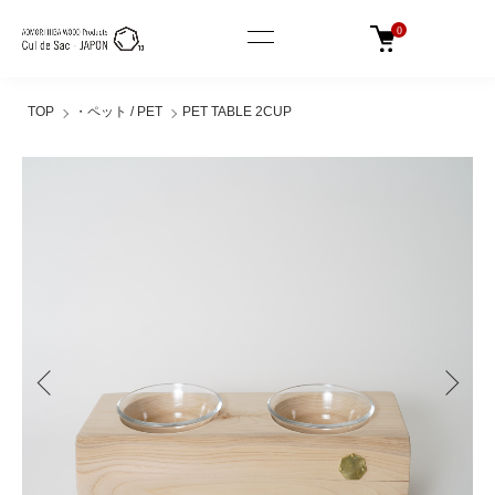
0
TOP
・ペット / PET
PET TABLE 2CUP