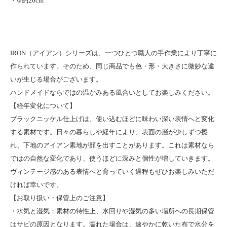
・Φ約26cm
IRON（アイアン）シリーズは、一つひとつ職人の手作業により丁寧に
作られています。そのため、同じ商品でも色・形・大きさに微妙な違
いが生じる場合がございます。
ハンドメイドならではの温かみある風合いとしてお楽しみください。
【経年変化について】
ブラックニッケル仕上げは、使い込むほどに味わい深い表情へと変化
する素材です。日々の暮らしや経年により、表面の層が少しずつ擦
れ、下地のアイアン素地が顔を出すことがあります。これは素材なら
ではの自然な変化であり、使うほどに深みと個性が増していきます。
ヴィンテージ感のある表情へと育っていく過程もぜひお楽しみいただ
ければ幸いです。
【お取り扱い・保管上のご注意】
・水気と湿気：素材の特性上、水回りや湿気の多い場所への長期保管
はサビの原因となります。濡れた場合は、速やかに乾いた布で水分を