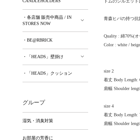
CANDLEHOLDERS
トムのシルエット
・各店舗 販売中商品 / IN
青森ヒバの持つ抗菌
STORES NOW
Quality : 綿
・BE@RBRICK
Color : white / beige
・「HEADS」壁掛け
size 2
・「HEADS」クッション
着丈 Body Length: 
肩幅 Shoulder length
グループ
size 4
着丈 Body Length: 
湿気・消臭対策
肩幅 Shoulder lengt
お部屋の芳香に